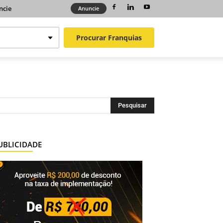
ncie
Anuncie
Procurar
Franquias
UBLICIDADE