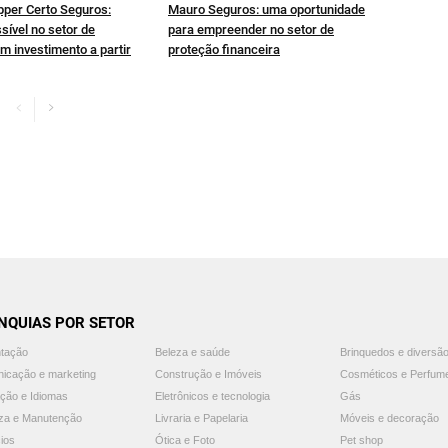
pper Certo Seguros:
Mauro Seguros: uma oportunidade
sível no setor de
para empreender no setor de
m investimento a partir
proteção financeira
NQUIAS POR SETOR
ntação
Beleza e saúde
Brinquedos e diversã
icação e marketing
Construção e Imóveis
Cosméticos e Perfum
ção e Idiomas
Eletrônicos e tecnologia
Gás
za e Manutenção
Livraria e Papelaria
Móveis e decoração
ios
Ótica e Foto
Pet shop