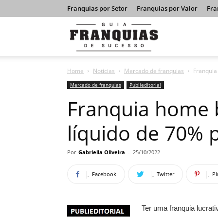
Franquias por Setor
Franquias por Valor
Fra
Guia
Home
Notícias
Mercado de franquias
Franquia
Franquias
Mercado de franquias
Publieditorial
Franquia home 
de
líquido de 70% 
Sucesso
Por
Gabriella Oliveira
-
25/10/2022
Facebook
Twitter
Pi
Ter uma franquia lucra