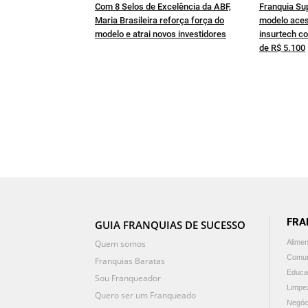
Com 8 Selos de Excelência da ABF,
Franquia Su
Maria Brasileira reforça força do
modelo aces
modelo e atrai novos investidores
insurtech co
de R$ 5.100
FRA
GUIA FRANQUIAS DE SUCESSO
Quem somos
Alime
Comun
Franquias Baratas
Educa
Sou Franqueador
Limpe
Quero ser um Franqueado
Negóc