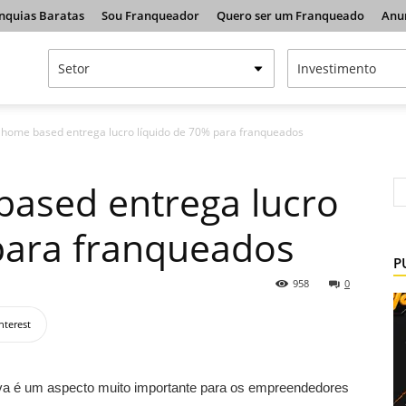
nquias Baratas
Sou Franqueador
Quero ser um Franqueado
Anu
 home based entrega lucro líquido de 70% para franqueados
based entrega lucro
para franqueados
P
958
0
nterest
tiva é um aspecto muito importante para os empreendedores