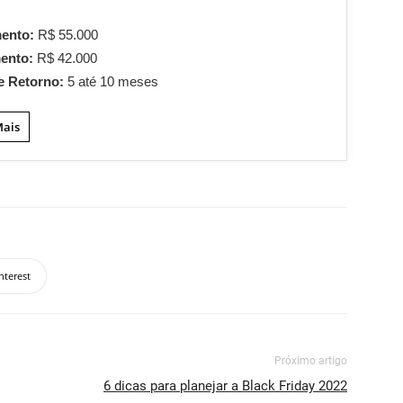
mento:
R$ 55.000
mento:
R$ 42.000
e Retorno:
5 até 10 meses
Mais
nterest
Próximo artigo
6 dicas para planejar a Black Friday 2022