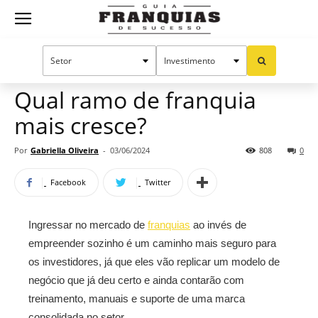
Guia
Home
Notícias
Oportunidades e tendências
Franquias
Qual ramo de franquia
mais cresce?
de
Por
Gabriella Oliveira
-
03/06/2024
808
0
Facebook
Twitter
Sucesso
Ingressar no mercado de
franquias
ao invés de
empreender sozinho é um caminho mais seguro para
os investidores, já que eles vão replicar um modelo de
negócio que já deu certo e ainda contarão com
treinamento, manuais e suporte de uma marca
consolidada no setor.