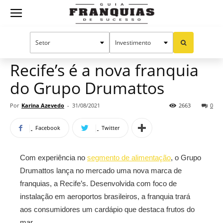
Guia
Home
Notícias
Mercado de franquias
Franquias
Recife’s é a nova franquia
do Grupo Drumattos
de
Por
Karina Azevedo
-
31/08/2021
2663
0
Facebook
Twitter
Sucesso
Com experiência no
segmento de alimentação
, o Grupo
Drumattos lança no mercado uma nova marca de
franquias, a Recife’s. Desenvolvida com foco de
instalação em aeroportos brasileiros, a franquia trará
aos consumidores um cardápio que destaca frutos do
mar.