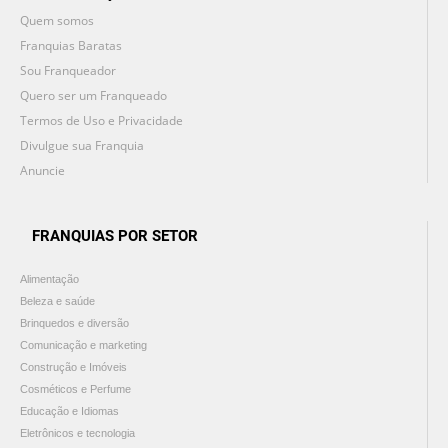
Quem somos
Franquias Baratas
Sou Franqueador
Quero ser um Franqueado
Termos de Uso e Privacidade
Divulgue sua Franquia
Anuncie
FRANQUIAS POR SETOR
Alimentação
Beleza e saúde
Brinquedos e diversão
Comunicação e marketing
Construção e Imóveis
Cosméticos e Perfume
Educação e Idiomas
Eletrônicos e tecnologia