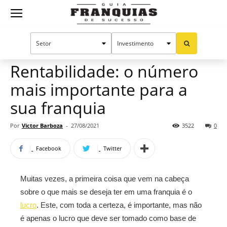
Guia
Home
Notícias
Artigos
Franquias
Rentabilidade: o número
mais importante para a
de
sua franquia
Por
Victor Barboza
-
27/08/2021
3522
0
Sucesso
Facebook
Twitter
Muitas vezes, a primeira coisa que vem na cabeça
sobre o que mais se deseja ter em uma franquia é o
lucro
. Este, com toda a certeza, é importante, mas não
é apenas o lucro que deve ser tomado como base de