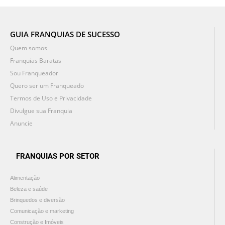
GUIA FRANQUIAS DE SUCESSO
Quem somos
Franquias Baratas
Sou Franqueador
Quero ser um Franqueado
Termos de Uso e Privacidade
Divulgue sua Franquia
Anuncie
FRANQUIAS POR SETOR
Alimentação
Beleza e saúde
Brinquedos e diversão
Comunicação e marketing
Construção e Imóveis