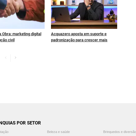
 Obra: marketing digital
Acquazero aposta em suporte e
ção civil
padronização para crescer mais
NQUIAS POR SETOR
ntação
Beleza e saúde
Brinquedos e diversã