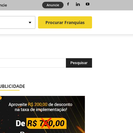
ncie
Anuncie
Procurar
Franquias
UBLICIDADE