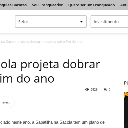
nquias Baratas
Sou Franqueador
Quero ser um Franqueado
Anu
 na Sacola projeta dobrar unidades até o fim do ano
cola projeta dobrar
fim do ano
P
3829
0
nterest
iciado neste ano, a Sapatilha na Sacola tem um plano de