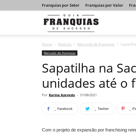
Franquias por Setor
Franquias por Valor
Fra
Guia
Home
Notícias
Mercado de franquias
Sapatilha
Franquias
Mercado de franquias
Sapatilha na Sa
de
unidades até o 
Sucesso
Por
Karina Azevedo
-
31/08/2021
Facebook
Twitter
Pi
Com o projeto de expansão por franchising rein