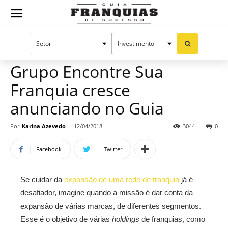
Guia
Home
Notícias
Manual do sucesso
Marketing
Franquias
Grupo Encontre Sua
Franquia cresce
de
anunciando no Guia
Por
Karina Azevedo
-
12/04/2018
3044
0
Sucesso
Facebook
Twitter
Se cuidar da
expansão de uma rede de franquia
já é
desafiador, imagine quando a missão é dar conta da
expansão de várias marcas, de diferentes segmentos.
Esse é o objetivo de várias
holdings
de franquias, como