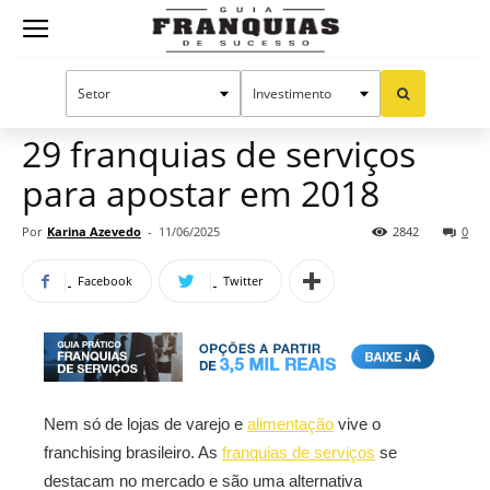
Guia
Home
Notícias
Oportunidades e tendências
Franquias
29 franquias de serviços
para apostar em 2018
de
Por
Karina Azevedo
-
11/06/2025
2842
0
Facebook
Twitter
Sucesso
Nem só de lojas de varejo e
alimentação
vive o
franchising brasileiro. As
franquias de serviços
se
destacam no mercado e são uma alternativa