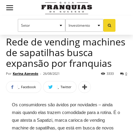
Guia
Home
Notícias
Mercado de franquias
Franquias
Rede de vending machines
de sapatilhas busca
de
expansão por franquias
Por
Karina Azevedo
-
26/08/2021
3333
0
Sucesso
Facebook
Twitter
Os consumidores são ávidos por novidades – ainda
mais quando elas trazem comodidade para a rotina. É o
que atesta a Sapatizi, marca carioca de vending
machine de sapatilhas, que está em busca de novos