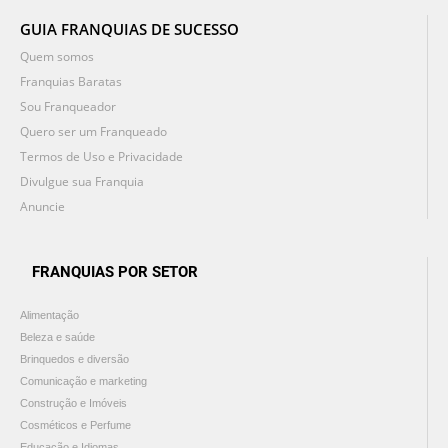
GUIA FRANQUIAS DE SUCESSO
Quem somos
Franquias Baratas
Sou Franqueador
Quero ser um Franqueado
Termos de Uso e Privacidade
Divulgue sua Franquia
Anuncie
FRANQUIAS POR SETOR
Alimentação
Beleza e saúde
Brinquedos e diversão
Comunicação e marketing
Construção e Imóveis
Cosméticos e Perfume
Educação e Idiomas