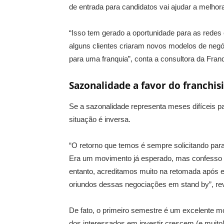
de entrada para candidatos vai ajudar a melhor
“Isso tem gerado a oportunidade para as redes
alguns clientes criaram novos modelos de negó
para uma franquia”, conta a consultora da Fran
Sazonalidade a favor do franchis
Se a sazonalidade representa meses difíceis pa
situação é inversa.
“O retorno que temos é sempre solicitando pa
Era um movimento já esperado, mas confesso q
entanto, acreditamos muito na retomada após e
oriundos dessas negociações em stand by”, rev
De fato, o primeiro semestre é um excelente 
dos interessados em investir crescem (e muito!