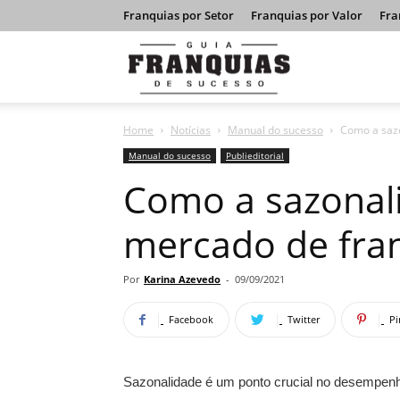
Franquias por Setor
Franquias por Valor
Fra
Guia
Home
Notícias
Manual do sucesso
Como a sazo
Franquias
Manual do sucesso
Publieditorial
Como a sazonali
de
mercado de fra
Sucesso
Por
Karina Azevedo
-
09/09/2021
Facebook
Twitter
Pi
Sazonalidade é um ponto crucial no desempenh