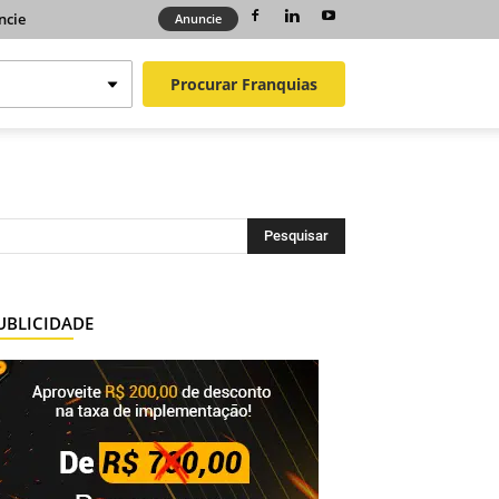
ncie
Anuncie
Procurar
Franquias
UBLICIDADE