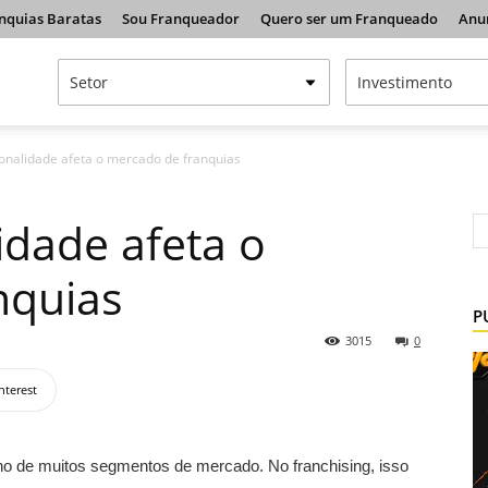
nquias Baratas
Sou Franqueador
Quero ser um Franqueado
Anu
nalidade afeta o mercado de franquias
dade afeta o
nquias
P
3015
0
nterest
o de muitos segmentos de mercado. No franchising, isso