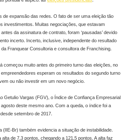
 de expansão das redes. O fato de ser uma eleição tão
os investimentos. Muitas negociações, que estavam
nal antes da assinatura de contrato, foram ‘pausadas’ devido
o incerto. Incerto, inclusive, independente do resultado
al da Franquear Consultoria e consultora de Franchising.
o já começou muito antes do primeiro turno das eleições, no
s empreendedores esperam os resultados do segundo turno
devem ou não investir em um novo negócio.
 Getulio Vargas (FGV), o Índice de Confiança Empresarial
 agosto deste mesmo ano. Com a queda, o índice foi a
o desde setembro de 2017.
 (IIE-Br) também evidencia a situação de instabilidade.
lta de 7,3 pontos, chegando a 121,5 pontos. A alta faz