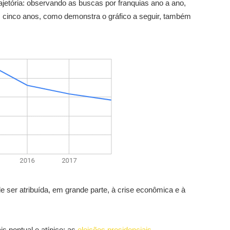
ajetória: observando as buscas por franquias ano a ano,
os cinco anos, como demonstra o gráfico a seguir, também
de ser atribuída, em grande parte, à crise econômica e à
s pontual e atípico: as
eleições presidenciais
.