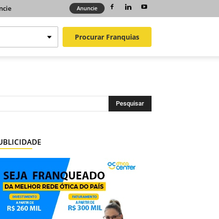
ncie
Anuncie
Procurar
Franquias
UBLICIDADE