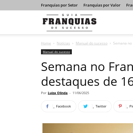
Franquias por Setor
Franquias por Valor
Fra
Guia
Home
Notícias
Manual do sucesso
Semana no F
Franquias
Manual do sucesso
Semana no Franc
de
destaques de 16
Sucesso
Por
Luiza Olinda
-
11/06/2025
Facebook
Twitter
Pi