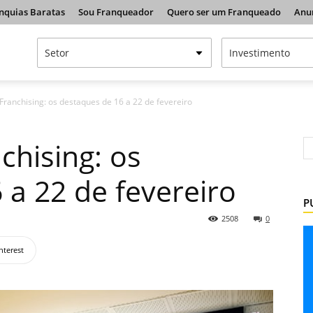
nquias Baratas
Sou Franqueador
Quero ser um Franqueado
Anu
ranchising: os destaques de 16 a 22 de fevereiro
hising: os
 a 22 de fevereiro
P
2508
0
nterest