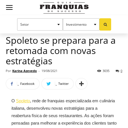
Guia
Home
Notícias
Mercado de franquias
Franquias
Spoleto se prepara para a
retomada com novas
de
estratégias
Por
Karina Azevedo
-
19/08/2021
3035
0
Sucesso
Facebook
Twitter
O
Spoleto
, rede de franquias especializada em culinária
italiana, desenvolveu novas estratégias para a
reabertura física de seus restaurantes. As ações foram
pensadas para melhorar a experiência dos clientes tanto