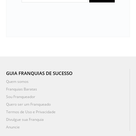
GUIA FRANQUIAS DE SUCESSO
Quem somos
Franquias Baratas
Sou Franqueador
Quero ser um Franqueado
Termos de Uso e Privacidade
Divulgue sua Franquia
Anuncie