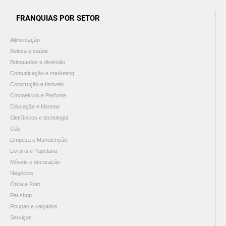
FRANQUIAS POR SETOR
Alimentação
Beleza e saúde
Brinquedos e diversão
Comunicação e marketing
Construção e Imóveis
Cosméticos e Perfume
Educação e Idiomas
Eletrônicos e tecnologia
Gás
Limpeza e Manutenção
Livraria e Papelaria
Móveis e decoração
Negócios
Ótica e Foto
Pet shop
Roupas e calçados
Serviços