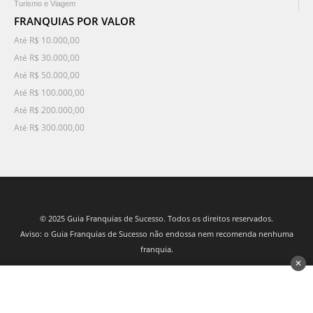
Turismo e Viagem
FRANQUIAS POR VALOR
Até R$ 10.000,00
Até R$ 30.000,00
Até R$ 50.000,00
Até R$ 100.000,00
Até R$ 200.000,00
Até R$ 300.000,00
© 2025 Guia Franquias de Sucesso. Todos os direitos reservados.
Aviso: o Guia Franquias de Sucesso não endossa nem recomenda nenhuma
franquia.
✕
desenvolvido por 3Nós