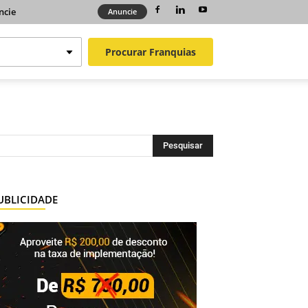
ncie
Anuncie
Procurar
Franquias
UBLICIDADE