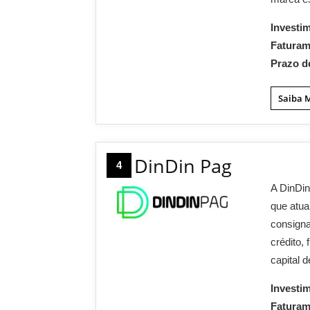
Investi
Fatura
Prazo d
Saiba 
DinDin Pag
4
A DinDin
que atua
consigna
crédito,
capital 
Investi
Fatura