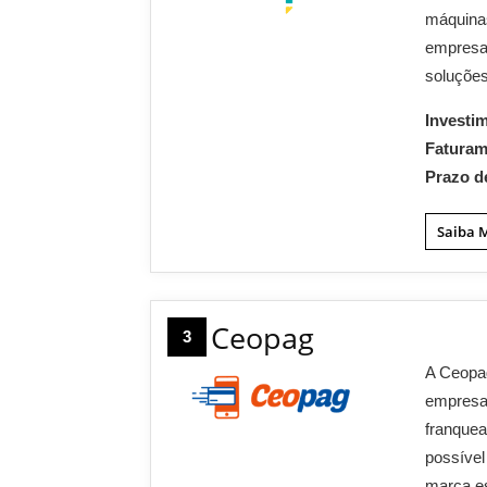
máquinas
empresa 
soluções
Investi
Fatura
Prazo d
Saiba 
Ceopag
3
A Ceopag
empresa
franquea
possível
marca es