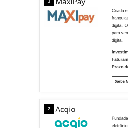
MaxiPay
1
Criada e
franquia
digital.
para ven
digital.
Investi
Fatura
Prazo d
Saiba 
Acqio
2
Fundada
eletrôni