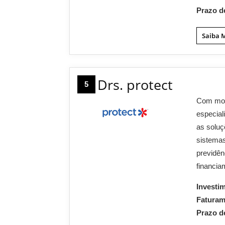
Prazo d
Saiba 
Drs. protect
5
Com mod
especial
as soluç
sistemas
previdên
financia
Investi
Fatura
Prazo d