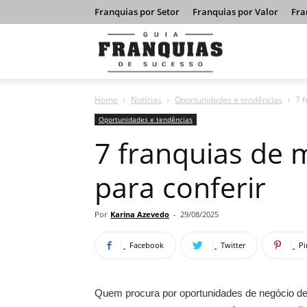
Franquias por Setor
Franquias por Valor
Fra
Guia
Home
Notícias
Oportunidades e tendências
7 
Franquias
Oportunidades e tendências
7 franquias de 
de
para conferir
Sucesso
Por
Karina Azevedo
-
29/08/2025
Facebook
Twitter
Pi
Quem procura por oportunidades de negócio de