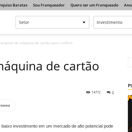
nquias Baratas
Sou Franqueador
Quero ser um Franqueado
Anu
franquias de máquina de cartão para conferir
máquina de cartão
P
14772
0
nterest
 baixo investimento em um mercado de alto potencial pode