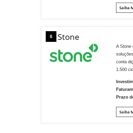
Saiba 
Stone
6
A Stone 
soluções
conta di
1.500 ci
Investi
Fatura
Prazo d
Saiba 