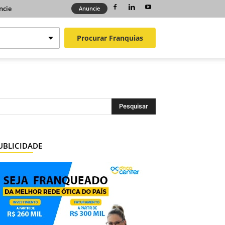
ncie
Anuncie
Procurar
Franquias
UBLICIDADE