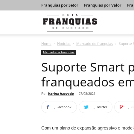
Franquias por Setor
Franquias por Valor
Fra
Guia
Home
Notícias
Mercado de franquias
Suporte 
Franquias
Mercado de franquias
Suporte Smart p
de
franqueados em
Sucesso
Por
Karina Azevedo
-
27/08/2021
Facebook
Twitter
Pi
Com um plano de expansão agressivo e mode