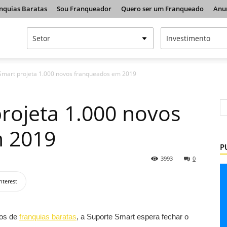
nquias Baratas
Sou Franqueador
Quero ser um Franqueado
Anu
Smart projeta 1.000 novos franqueados em 2019
rojeta 1.000 novos
 2019
P
3993
0
nterest
los de
franquias baratas
, a Suporte Smart espera fechar o