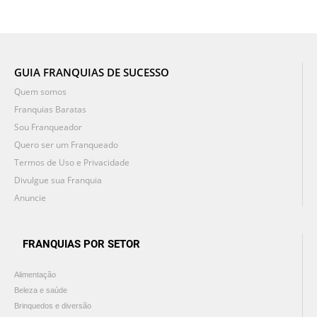
GUIA FRANQUIAS DE SUCESSO
Quem somos
Franquias Baratas
Sou Franqueador
Quero ser um Franqueado
Termos de Uso e Privacidade
Divulgue sua Franquia
Anuncie
FRANQUIAS POR SETOR
Alimentação
Beleza e saúde
Brinquedos e diversão