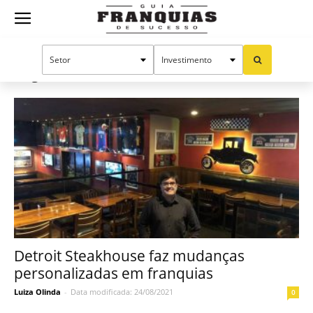
Guia
Início
Tags
Franchise Insider
Tag: Franchise Insider
Franquias
de
Sucesso
Detroit Steakhouse faz mudanças
personalizadas em franquias
Luiza Olinda
-
Data modificada: 24/08/2021
0