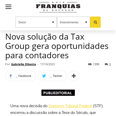
Guia
Home
Notícias
Mercado de franquias
Publieditorial
Franquias
Nova solução da Tax
Group gera oportunidades
de
para contadores
Por
Gabriella Oliveira
-
17/10/2023
1399
0
Sucesso
Facebook
Twitter
Uma nova decisão do
Supremo Tribunal Federal
(STF)
encerrou a discussão sobre a Tese do Século, que