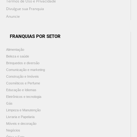
Termos de Uso e Privacidade
Divulgue sua Franquia
Anuncie
FRANQUIAS POR SETOR
Alimentação
Beleza e saúde
Brinquedos e diversão
Comunicação e marketing
Construção e Imóveis
Cosméticos e Perfume
Educação e Idiomas
Eletrônicos e tecnologia
Gás
Limpeza e Manutenção
Livraria e Papelaria
Móveis e decoração
Negócios