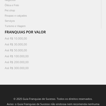
Negócios
Ótica e Foto
Pet shop
Roupas e calçados
Serviços
Turismo e Viagem
FRANQUIAS POR VALOR
Até R$ 10.000,00
Até R$ 30.000,00
Até R$ 50.000,00
Até R$ 100.000,00
Até R$ 200.000,00
Até R$ 300.000,00
© 2025 Guia Franquias de Sucesso. Todos os direitos reservados.
Aviso: o Guia Franquias de Sucesso não endossa nem recomenda nenhuma