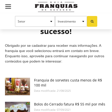
Guia
Cadastro efetuado com
sucesso!
Franquias
Obrigado por se cadastrar para receber mais informações. A
de
franquia que você selecionou entrará em contato em breve.
Enquanto isso, aproveite para continuar navegando por outros
conteúdos que podem te interessar:
Sucesso
Franquia de sorvetes custa menos de R$
100 mil
Data modificada: 21/08/2025
Bolos do Cerrado fatura R$ 55 mil por mês
Data modificada: 07/09/2021