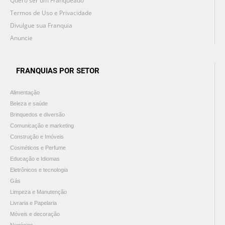
Quero ser um Franqueado
Termos de Uso e Privacidade
Divulgue sua Franquia
Anuncie
FRANQUIAS POR SETOR
Alimentação
Beleza e saúde
Brinquedos e diversão
Comunicação e marketing
Construção e Imóveis
Cosméticos e Perfume
Educação e Idiomas
Eletrônicos e tecnologia
Gás
Limpeza e Manutenção
Livraria e Papelaria
Móveis e decoração