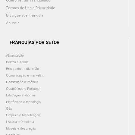
Quero ser um Franqueado
Termos de Uso e Privacidade
Divulgue sua Franquia
Anuncie
FRANQUIAS POR SETOR
Alimentação
Beleza e saúde
Brinquedos e diversão
Comunicação e marketing
Construção e Imóveis
Cosméticos e Perfume
Educação e Idiomas
Eletrônicos e tecnologia
Gás
Limpeza e Manutenção
Livraria e Papelaria
Móveis e decoração