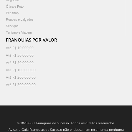
Negócios
Ótica e Foto
Pet shop
Roupas e calçados
Serviços
Turismo e Viagem
FRANQUIAS POR VALOR
Até R$ 10.000,00
Até R$ 30.000,00
Até R$ 50.000,00
Até R$ 100.000,00
Até R$ 200.000,00
Até R$ 300.000,00
© 2025 Guia Franquias de Sucesso. Todos os direitos reservados.
Aviso: o Guia Franquias de Sucesso não endossa nem recomenda nenhuma