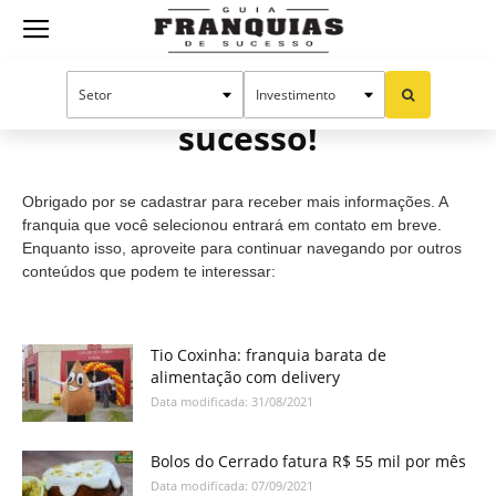
Guia
Cadastro efetuado com
sucesso!
Franquias
Obrigado por se cadastrar para receber mais informações. A
de
franquia que você selecionou entrará em contato em breve.
Enquanto isso, aproveite para continuar navegando por outros
conteúdos que podem te interessar:
Sucesso
Tio Coxinha: franquia barata de
alimentação com delivery
Data modificada: 31/08/2021
Bolos do Cerrado fatura R$ 55 mil por mês
Data modificada: 07/09/2021