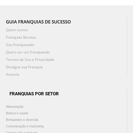
GUIA FRANQUIAS DE SUCESSO
Quem somos
Franquias Baratas
Sou Franqueador
Quero ser um Franqueado
Termos de Uso e Privacidade
Divulgue sua Franquia
Anuncie
FRANQUIAS POR SETOR
Alimentação
Beleza e saúde
Brinquedos e diversão
Comunicação e marketing
Construção e Imóveis