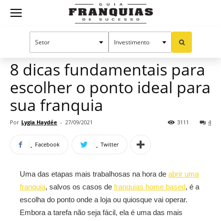
Guia
Home
Notícias
Dicas para franqueados
Franquias
8 dicas fundamentais para
escolher o ponto ideal para
de
sua franquia
Por
Lygia Haydée
-
27/09/2021
3111
4
Sucesso
Facebook
Twitter
Uma das etapas mais trabalhosas na hora de
abrir uma
franquia
, salvos os casos de
franquias home based
, é a
escolha do ponto onde a loja ou quiosque vai operar.
Embora a tarefa não seja fácil, ela é uma das mais