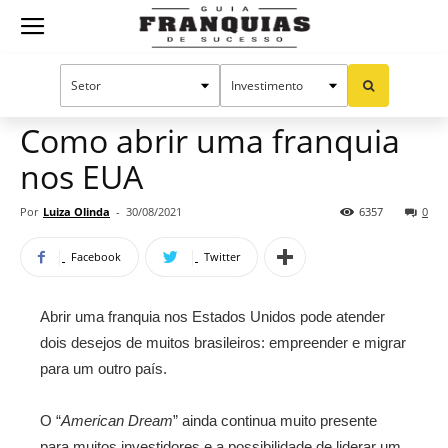
Guia
Home
Notícias
Dicas para franqueados
Franquias
Como abrir uma franquia
nos EUA
de
Por
Luiza Olinda
-
30/08/2021
6357
0
Facebook
Twitter
Sucesso
Abrir uma franquia nos Estados Unidos pode atender
dois desejos de muitos brasileiros: empreender e migrar
para um outro país.
O “
American Dream
” ainda continua muito presente
para muitos investidores e a possibilidade de liderar um