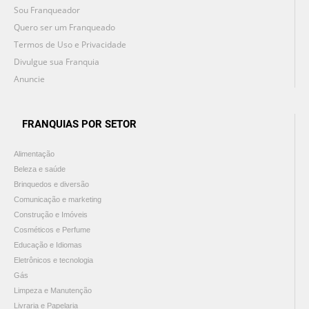
Sou Franqueador
Quero ser um Franqueado
Termos de Uso e Privacidade
Divulgue sua Franquia
Anuncie
FRANQUIAS POR SETOR
Alimentação
Beleza e saúde
Brinquedos e diversão
Comunicação e marketing
Construção e Imóveis
Cosméticos e Perfume
Educação e Idiomas
Eletrônicos e tecnologia
Gás
Limpeza e Manutenção
Livraria e Papelaria