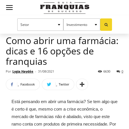
Guia
Home
Notícias
Oportunidades e tendências
Franquias
Como abrir uma farmácia:
dicas e 16 opções de
de
franquias
Por
Lygia Haydée
-
31/08/2021
6630
0
Sucesso
Facebook
Twitter
Está pensando em abrir uma farmácia? Se tem algo que
é certo é que, mesmo com a crise econômica, o
mercado de farmácias não é abalado, visto que este
ramo conta com produtos de primeira necessidade. Por