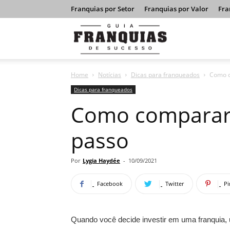
Franquias por Setor
Franquias por Valor
Fra
Guia
Home
Notícias
Dicas para franqueados
Como c
Franquias
Dicas para franqueados
Como comparar 
de
passo
Sucesso
Por
Lygia Haydée
-
10/09/2021
Facebook
Twitter
Pi
Quando você decide investir em uma franquia, 