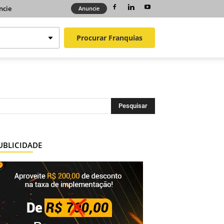
ncie
Anuncie
Procurar
Franquias
UBLICIDADE