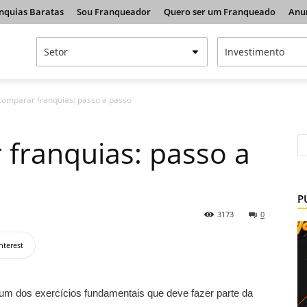
nquias Baratas
Sou Franqueador
Quero ser um Franqueado
Anu
omparar franquias: passo a passo
franquias: passo a
P
3173
0
nterest
um dos exercícios fundamentais que deve fazer parte da