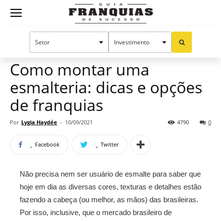
Guia
Home
Notícias
Dicas para franqueados
Franquias
Como montar uma
esmalteria: dicas e opções
de
de franquias
Por
Lygia Haydée
-
10/09/2021
4790
0
Sucesso
Facebook
Twitter
Não precisa nem ser usuário de esmalte para saber que
hoje em dia as diversas cores, texturas e detalhes estão
fazendo a cabeça (ou melhor, as mãos) das brasileiras.
Por isso, inclusive, que o mercado brasileiro de