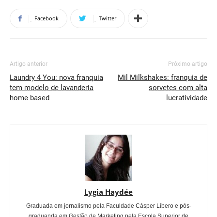
Facebook
Twitter
Artigo anterior
Próximo artigo
Laundry 4 You: nova franquia
Mil Milkshakes: franquia de
tem modelo de lavanderia
sorvetes com alta
home based
lucratividade
Lygia Haydée
Graduada em jornalismo pela Faculdade Cásper Líbero e pós-
graduanda em Gestão de Marketing pela Escola Superior de