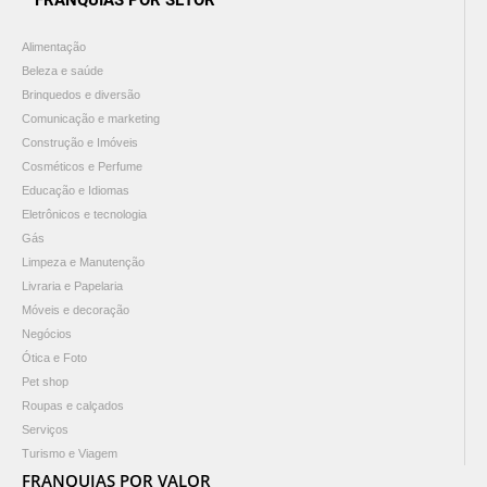
FRANQUIAS POR SETOR
Alimentação
Beleza e saúde
Brinquedos e diversão
Comunicação e marketing
Construção e Imóveis
Cosméticos e Perfume
Educação e Idiomas
Eletrônicos e tecnologia
Gás
Limpeza e Manutenção
Livraria e Papelaria
Móveis e decoração
Negócios
Ótica e Foto
Pet shop
Roupas e calçados
Serviços
Turismo e Viagem
FRANQUIAS POR VALOR