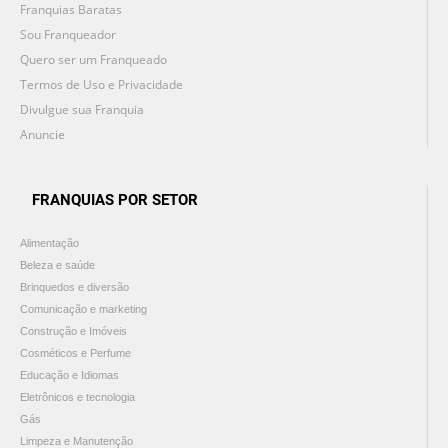
Franquias Baratas
Sou Franqueador
Quero ser um Franqueado
Termos de Uso e Privacidade
Divulgue sua Franquia
Anuncie
FRANQUIAS POR SETOR
Alimentação
Beleza e saúde
Brinquedos e diversão
Comunicação e marketing
Construção e Imóveis
Cosméticos e Perfume
Educação e Idiomas
Eletrônicos e tecnologia
Gás
Limpeza e Manutenção