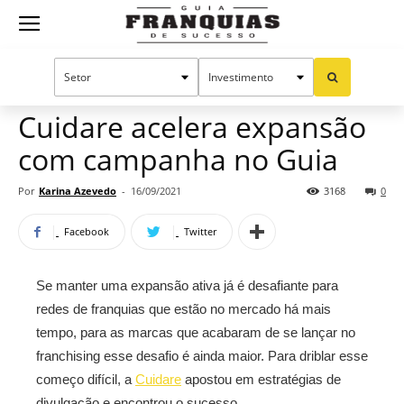
Guia
Home
Notícias
Manual do sucesso
Franquias
Cuidare acelera expansão
com campanha no Guia
de
Por
Karina Azevedo
-
16/09/2021
3168
0
Facebook
Twitter
Sucesso
Se manter uma expansão ativa já é desafiante para
redes de franquias que estão no mercado há mais
tempo, para as marcas que acabaram de se lançar no
franchising esse desafio é ainda maior. Para driblar esse
começo difícil, a
Cuidare
apostou em estratégias de
divulgação e encontrou o sucesso.