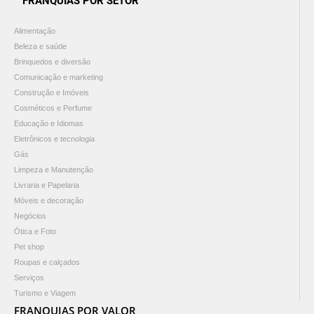
FRANQUIAS POR SETOR
Alimentação
Beleza e saúde
Brinquedos e diversão
Comunicação e marketing
Construção e Imóveis
Cosméticos e Perfume
Educação e Idiomas
Eletrônicos e tecnologia
Gás
Limpeza e Manutenção
Livraria e Papelaria
Móveis e decoração
Negócios
Ótica e Foto
Pet shop
Roupas e calçados
Serviços
Turismo e Viagem
FRANQUIAS POR VALOR