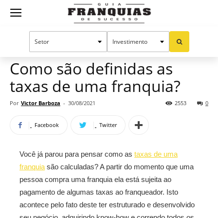
Guia
Home
Notícias
Artigos
Franquias
Como são definidas as
taxas de uma franquia?
de
Por
Victor Barboza
-
30/08/2021
2553
0
Facebook
Twitter
Sucesso
Você já parou para pensar como as
taxas de uma
franquia
são calculadas? A partir do momento que uma
pessoa compra uma franquia ela está sujeita ao
pagamento de algumas taxas ao franqueador. Isto
acontece pelo fato deste ter estruturado e desenvolvido
seu negócio, adquirindo know-how e correndo todos os