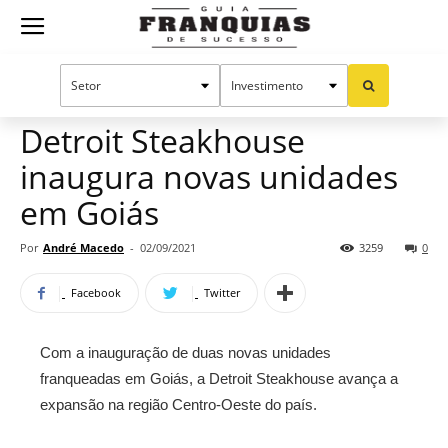
Guia
Home
Notícias
Mercado de franquias
Franquias
Detroit Steakhouse
inaugura novas unidades
de
em Goiás
Por
André Macedo
-
02/09/2021
3259
0
Sucesso
Facebook
Twitter
Com a inauguração de duas novas unidades
franqueadas em Goiás, a Detroit Steakhouse avança a
expansão na região Centro-Oeste do país.