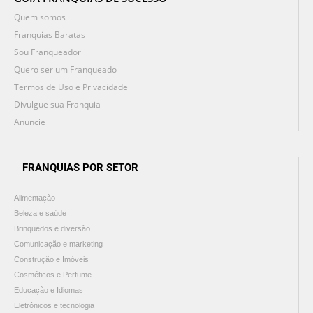
Quem somos
Franquias Baratas
Sou Franqueador
Quero ser um Franqueado
Termos de Uso e Privacidade
Divulgue sua Franquia
Anuncie
FRANQUIAS POR SETOR
Alimentação
Beleza e saúde
Brinquedos e diversão
Comunicação e marketing
Construção e Imóveis
Cosméticos e Perfume
Educação e Idiomas
Eletrônicos e tecnologia