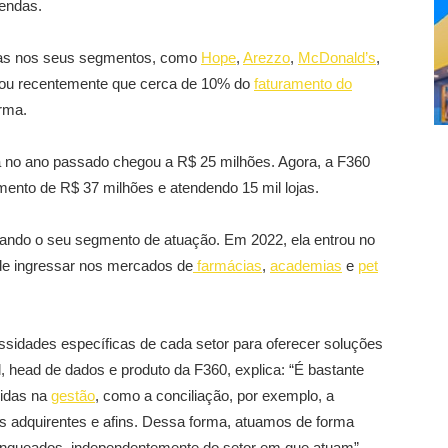
vendas.
das nos seus segmentos, como
Hope
,
Arezzo
,
McDonald’s
,
velou recentemente que cerca de 10% do
faturamento do
rma.
 no ano passado chegou a R$ 25 milhões. Agora, a F360
mento de R$ 37 milhões e atendendo 15 mil lojas.
iando o seu segmento de atuação. Em 2022, ela entrou no
 de ingressar nos mercados de
farmácias
,
academias
e
pet
sidades específicas de cada setor para oferecer soluções
, head de dados e produto da F360, explica: “É bastante
idas na
gestão
, como a conciliação, por exemplo, a
las adquirentes e afins. Dessa forma, atuamos de forma
anqueados, independentemente do setor em que atuam”.