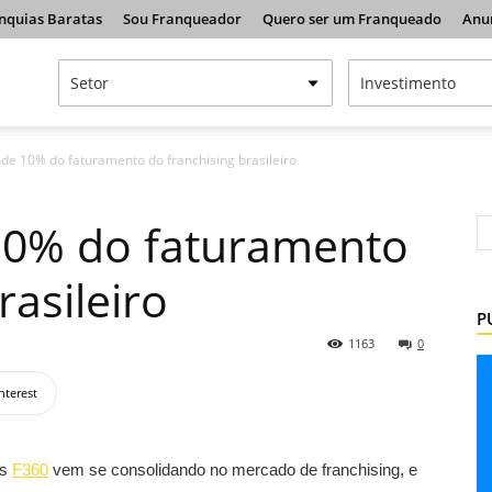
nquias Baratas
Sou Franqueador
Quero ser um Franqueado
Anu
nde 10% do faturamento do franchising brasileiro
10% do faturamento
rasileiro
P
1163
0
nterest
as
F360
vem se consolidando no mercado de franchising, e