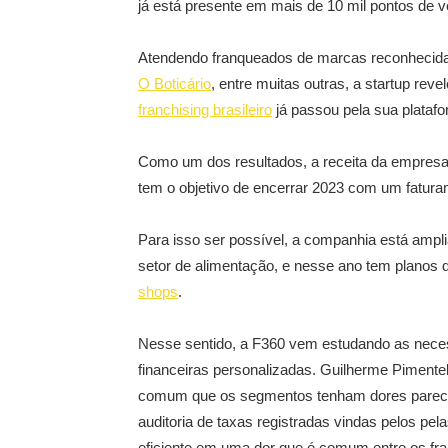
já está presente em mais de 10 mil pontos de 
Atendendo franqueados de marcas reconheci
O Boticário
, entre muitas outras, a startup re
franchising brasileiro
já passou pela sua platafo
Como um dos resultados, a receita da empresa
tem o objetivo de encerrar 2023 com um fatura
Para isso ser possível, a companhia está ampl
setor de alimentação, e nesse ano tem planos
shops
.
Nesse sentido, a F360 vem estudando as neces
financeiras personalizadas. Guilherme Pimentel
comum que os segmentos tenham dores parec
auditoria de taxas registradas vindas pelos pe
eficiente em uma dor que é comum entre os fr