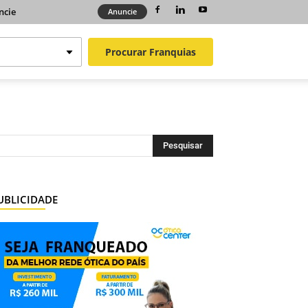
ncie
Anuncie
Procurar
Franquias
UBLICIDADE