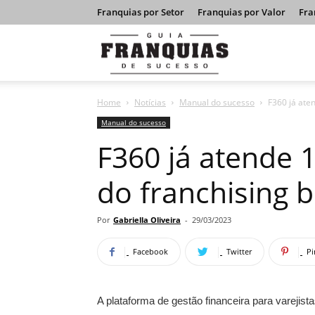
Franquias por Setor
Franquias por Valor
Fra
Guia
Home
Notícias
Manual do sucesso
F360 já ate
Franquias
Manual do sucesso
F360 já atende 
de
do franchising b
Sucesso
Por
Gabriella Oliveira
-
29/03/2023
Facebook
Twitter
Pi
A plataforma de gestão financeira para varejist