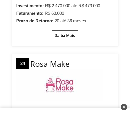
Investimento:
R$ 2.470.000 até R$ 473.000
Faturamento:
R$ 60.000
Prazo de Retorno:
20 até 36 meses
Saiba Mais
Rosa Make
24
✕
A Rosa Make é uma rede de maquiagens e
cosméticos que nasceu com o intuito de oferecer
produtos com preços acessíveis e de qualidade,