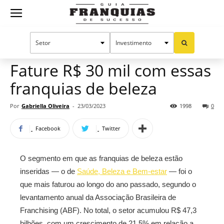
Guia
Home
Notícias
Oportunidades e tendências
Franquias
Fature R$ 30 mil com essas
franquias de beleza
de
Por
Gabriella Oliveira
-
23/03/2023
1998
0
Facebook
Twitter
Sucesso
O segmento em que as franquias de beleza estão
inseridas — o de
Saúde, Beleza e Bem-estar
— foi o
que mais faturou ao longo do ano passado, segundo o
levantamento anual da Associação Brasileira de
Franchising (ABF). No total, o setor acumulou R$ 47,3
bilhões, com um crescimento de 21,5% em relação a