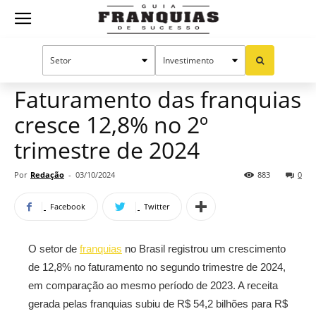
Guia
Home
Notícias
Mercado de franquias
Franquias
Faturamento das franquias
cresce 12,8% no 2º
de
trimestre de 2024
Por
Redação
-
03/10/2024
883
0
Sucesso
Facebook
Twitter
O setor de
franquias
no Brasil registrou um crescimento
de 12,8% no faturamento no segundo trimestre de 2024,
em comparação ao mesmo período de 2023. A receita
gerada pelas franquias subiu de R$ 54,2 bilhões para R$