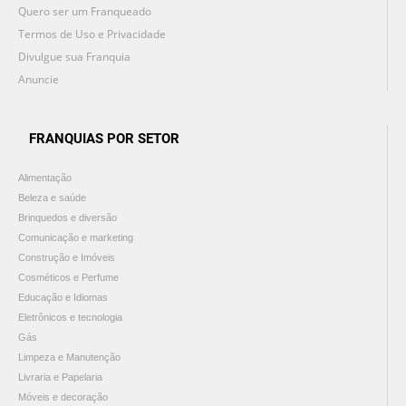
Quero ser um Franqueado
Termos de Uso e Privacidade
Divulgue sua Franquia
Anuncie
FRANQUIAS POR SETOR
Alimentação
Beleza e saúde
Brinquedos e diversão
Comunicação e marketing
Construção e Imóveis
Cosméticos e Perfume
Educação e Idiomas
Eletrônicos e tecnologia
Gás
Limpeza e Manutenção
Livraria e Papelaria
Móveis e decoração