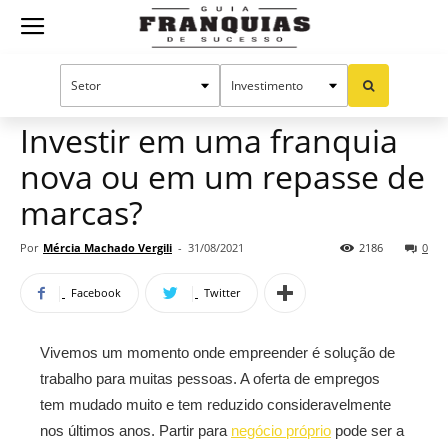
Guia
Home
Notícias
Artigos
Franquias
Investir em uma franquia
nova ou em um repasse de
de
marcas?
Por
Mércia Machado Vergili
-
31/08/2021
2186
0
Sucesso
Facebook
Twitter
Vivemos um momento onde empreender é solução de
trabalho para muitas pessoas. A oferta de empregos
tem mudado muito e tem reduzido consideravelmente
nos últimos anos. Partir para
negócio próprio
pode ser a