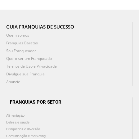
GUIA FRANQUIAS DE SUCESSO
Quem somos
Franquias Baratas
Sou Franqueador
Quero ser um Franqueado
Termos de Uso e Privacidade
Divulgue sua Franquia
Anuncie
FRANQUIAS POR SETOR
Alimentação
Beleza e saúde
Brinquedos e diversão
Comunicação e marketing