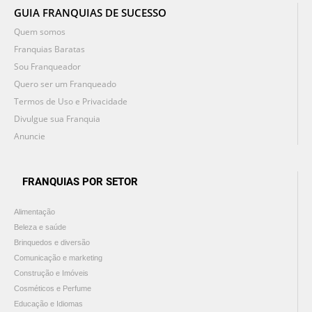
GUIA FRANQUIAS DE SUCESSO
Quem somos
Franquias Baratas
Sou Franqueador
Quero ser um Franqueado
Termos de Uso e Privacidade
Divulgue sua Franquia
Anuncie
FRANQUIAS POR SETOR
Alimentação
Beleza e saúde
Brinquedos e diversão
Comunicação e marketing
Construção e Imóveis
Cosméticos e Perfume
Educação e Idiomas