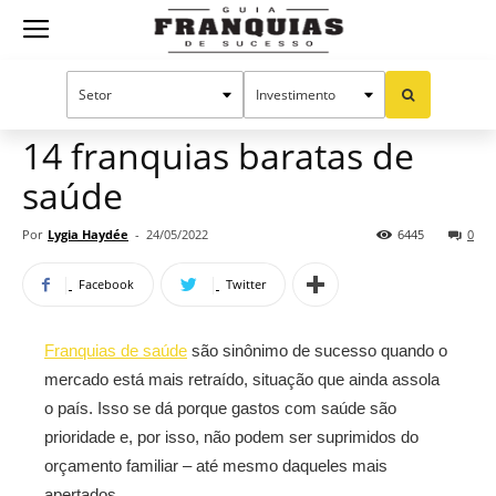
Guia
Home
Notícias
Oportunidades e tendências
Franquias
14 franquias baratas de
saúde
de
Por
Lygia Haydée
-
24/05/2022
6445
0
Facebook
Twitter
Sucesso
Franquias de saúde
são sinônimo de sucesso quando o
mercado está mais retraído, situação que ainda assola
o país. Isso se dá porque gastos com saúde são
prioridade e, por isso, não podem ser suprimidos do
orçamento familiar – até mesmo daqueles mais
apertados.