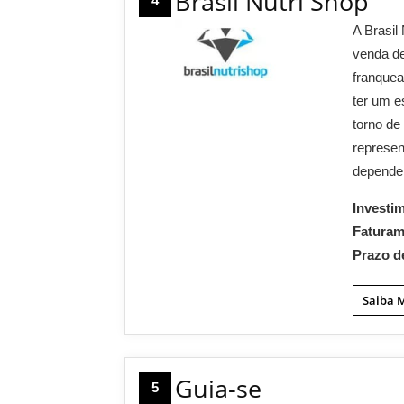
Brasil Nutri Shop
4
A Brasil
venda de
franquea
ter um e
torno de
represen
depende
Investi
Fatura
Prazo d
Saiba 
Guia-se
5