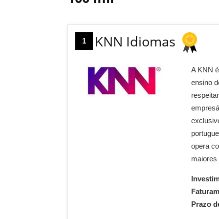
KNN Idiomas
1
A KNN é
ensino d
respeita
empresár
exclusiv
portugu
opera co
maiores 
Investi
Fatura
Prazo d