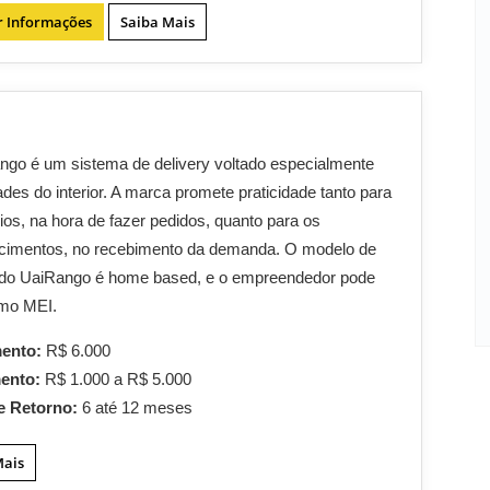
r Informações
Saiba Mais
go é um sistema de delivery voltado especialmente
ades do interior. A marca promete praticidade tanto para
ios, na hora de fazer pedidos, quanto para os
ecimentos, no recebimento da demanda. O modelo de
 do UaiRango é home based, e o empreendedor pode
omo MEI.
mento:
R$ 6.000
mento:
R$ 1.000 a R$ 5.000
e Retorno:
6 até 12 meses
Mais