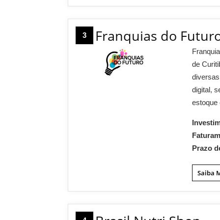
Franquias do Futur
3
Franquia
de Curit
diversa
digital,
estoque 
Investi
Fatura
Prazo d
Saiba 