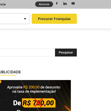
ncie
Anuncie
Procurar
Franquias
UBLICIDADE