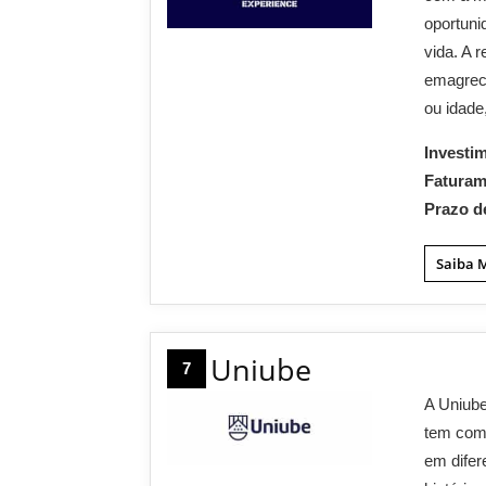
oportuni
vida. A 
emagrec
ou idade
Investi
Fatura
Prazo d
Saiba 
Uniube
7
A Uniube
tem com
em dife