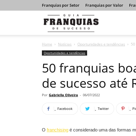
Franquias por Setor
Franquias por Valor
Fra
Guia
Home
Notícias
Oportunidades e tendências
50
Franquias
Oportunidades e tendências
50 franquias bo
de
de sucesso até 
Sucesso
Por
Gabriella Oliveira
-
06/07/2022
Facebook
Twitter
Pi
O
franchising
é considerado uma das formas mai