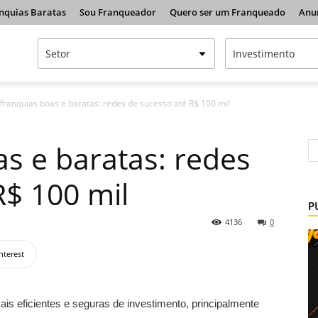
nquias Baratas
Sou Franqueador
Quero ser um Franqueado
Anu
 franquias boas e baratas: redes de sucesso até R$ 100 mil
as e baratas: redes
R$ 100 mil
P
4136
0
nterest
s eficientes e seguras de investimento, principalmente