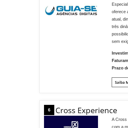
Especial
oferece 
atual, 
três din
possibil
sem exig
Investi
Fatura
Prazo d
Saiba 
Cross Experience
6
A Cross 
com a mi