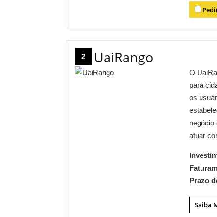
Pedi
UaiRango
2
O UaiRan
para cid
os usuár
estabel
negócio
atuar c
Investi
Fatura
Prazo d
Saiba 