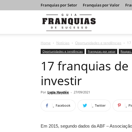
Franquias por Setor
Franquias por Valor
Fra
Guia
Home
Notícias
Oportunidades e tendências
17 
Franquias
Oportunidades e tendências
Franquias por setor
Roupas 
17 franquias de
de
investir
Sucesso
Por
Lygia Haydée
-
27/09/2021
Facebook
Twitter
Pi
Em 2015, segundo dados da ABF – Associação B