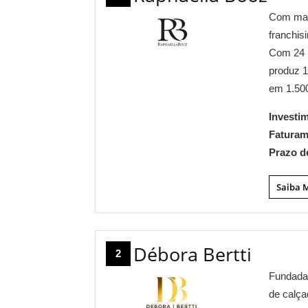
Com mai
franchis
Com 24 u
produz 1
em 1.500
Investi
Fatura
Prazo d
Saiba 
Débora Bertti
2
Fundada 
de calça