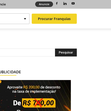
ncie
Anuncie
Procurar
Franquias
UBLICIDADE