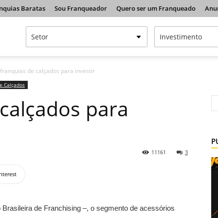
nquias Baratas
Sou Franqueador
Quero ser um Franqueado
Anu
franquias de calçados para investir
e Calçados
 calçados para
P
11161
3
nterest
rasileira de Franchising –, o segmento de acessórios