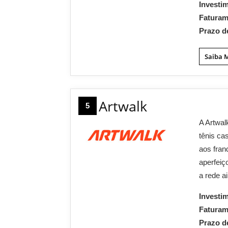
Investi
Fatura
Prazo d
Saiba 
Artwalk
5
A Artwal
tênis ca
aos fra
aperfeiç
a rede a
Investi
Fatura
Prazo d