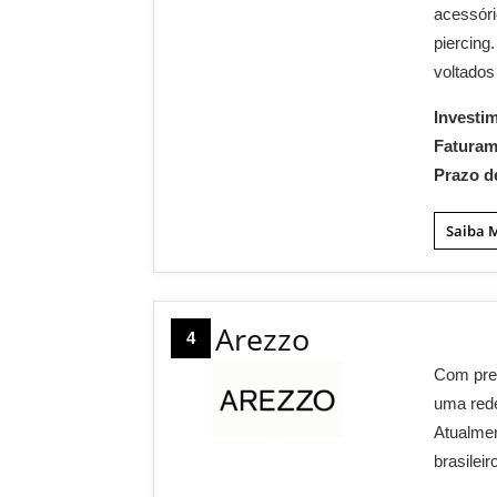
acessóri
piercing
voltados
Investi
Fatura
Prazo d
Saiba 
Arezzo
4
Com pre
uma rede
Atualme
brasilei