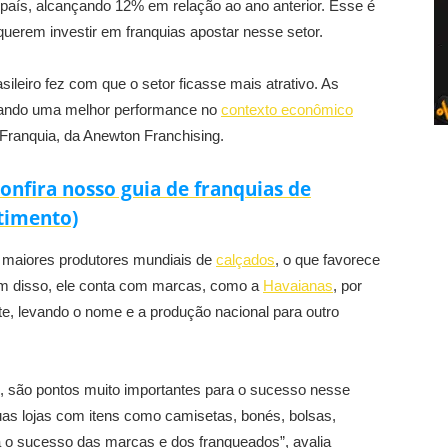
 país, alcançando 12% em relação ao ano anterior. Esse é
erem investir em franquias apostar nesse setor.
leiro fez com que o setor ficasse mais atrativo. As
ando uma melhor performance no
contexto econômico
 Franquia, da Anewton Franchising.
onfira nosso guia de franquias de
stimento)
ês maiores produtores mundiais de
calçados
, o que favorece
ém disso, ele conta com marcas, como a
Havaianas
, por
e, levando o nome e a produção nacional para outro
, são pontos muito importantes para o sucesso nesse
s lojas com itens como camisetas, bonés, bolsas,
ara o sucesso das marcas e dos franqueados”, avalia