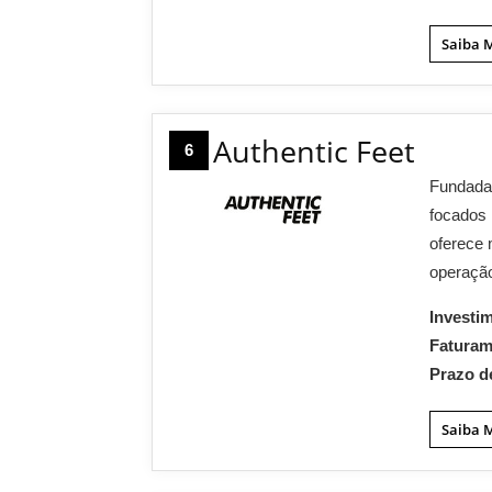
Saiba 
Authentic Feet
6
Fundada 
focados 
oferece 
operação
Investi
Fatura
Prazo d
Saiba 