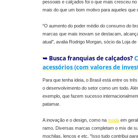
pessoais e calçados foi o que mais cresceu no
mais do que um bom motivo para aqueles que qu
“O aumento do poder médio do consumo do brasi
marcas que mais inovam se destacam, alcanç
atual”, avalia Rodrigo Morgan, sócio da Loja de
➥ Busca franquias de calçados?
C
acessórios (com valores de inve
Para que tenha ideia, o Brasil está entre os tr
o desenvolvimento do setor como um todo. Al
exemplo, que fazem sucesso internacionalment
patamar.
A inovação e o design, como na
moda
em geral
ramo. Diversas marcas completam o mix de sua
mochilas, lenços e etc. “Isso tudo contribui p