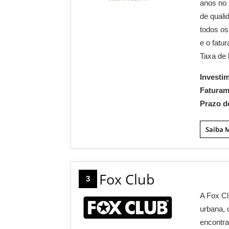
anos no 
de quali
todos os
e o fatu
Taxa de 
Investi
Fatura
Prazo d
Saiba 
Fox Club
3
A Fox Cl
urbana, 
encontra