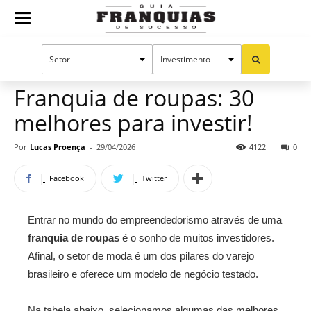
Guia
Home
Notícias
Oportunidades e tendências
Franquias
Franquia de roupas: 30
melhores para investir!
de
Por
Lucas Proença
-
29/04/2026
4122
0
Facebook
Twitter
Sucesso
Entrar no mundo do empreendedorismo através de uma
franquia de roupas
é o sonho de muitos investidores.
Afinal, o setor de moda é um dos pilares do varejo
brasileiro e oferece um modelo de negócio testado.
Na tabela abaixo, selecionamos algumas das melhores