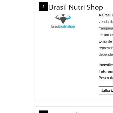
Brasil Nutri Shop
2
A Brasil
venda de
franquea
ter um e
torno de
represen
depende
Investi
Fatura
Prazo d
Saiba 