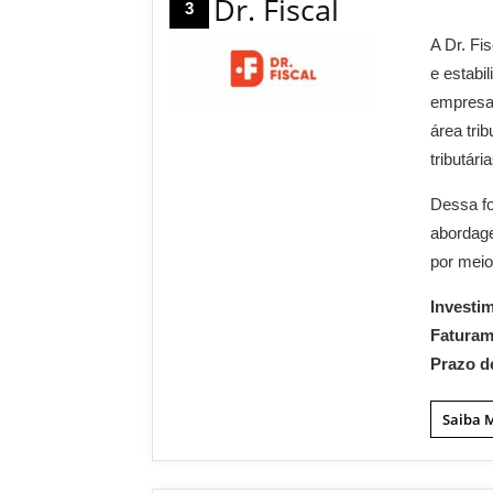
Dr. Fiscal
3
A Dr. Fi
e estabi
empresa
área tri
tributár
Dessa f
abordag
por mei
Investi
Fatura
Prazo d
Saiba 