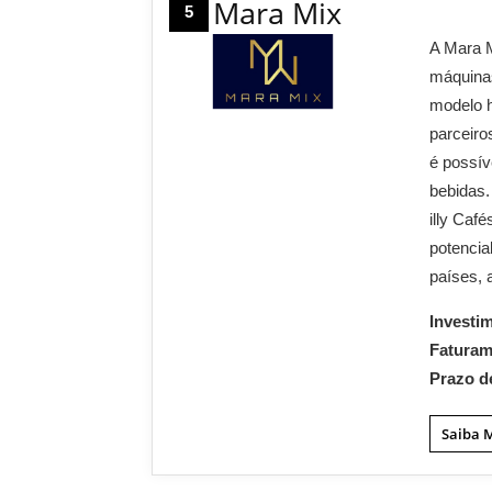
Mara Mix
5
A Mara M
máquina
modelo 
parceiro
é possív
bebidas.
illy Caf
potencia
países, 
Investi
Fatura
Prazo d
Saiba 