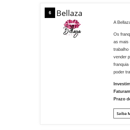
Bellaza
6
A Bellaz
Os franq
as mais 
trabalho
vender p
franquia
poder tr
Investi
Fatura
Prazo d
Saiba 