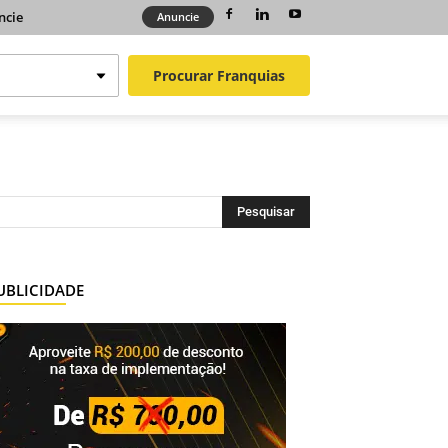
ncie
Anuncie
Procurar
Franquias
UBLICIDADE