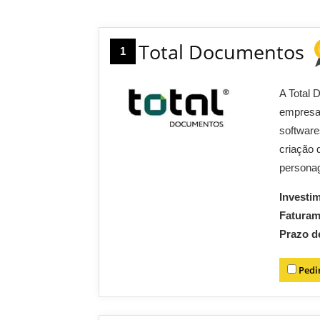
Total Documentos
1
A Total 
empresas
software
criação 
persona
Investi
Fatura
Prazo d
Pedi