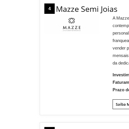
Mazze Semi Joias
4
A Mazze 
contempo
personal
franque
vender p
mensais
da dedic
Investi
Fatura
Prazo d
Saiba 