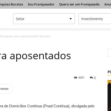
nquias Baratas
Sou Franqueador
Quero ser um Franqueado
Anu
 franquias para aposentados baratas
ra aposentados
P
4031
0
nterest
a de Domicílios Contínua (Pnad Contínua), divulgada pelo