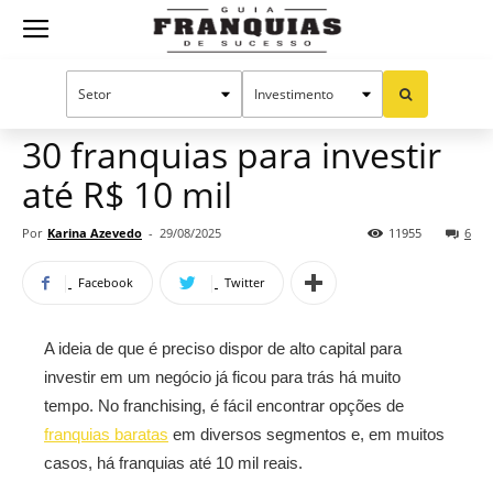
Guia
Home
Notícias
Oportunidades e tendências
Franquias
30 franquias para investir
até R$ 10 mil
de
Por
Karina Azevedo
-
29/08/2025
11955
6
Facebook
Twitter
Sucesso
A ideia de que é preciso dispor de alto capital para
investir em um negócio já ficou para trás há muito
tempo. No franchising, é fácil encontrar opções de
franquias baratas
em diversos segmentos e, em muitos
casos, há franquias até 10 mil reais.