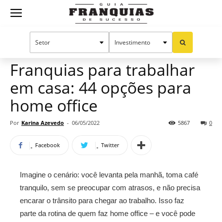
Guia
Home
Notícias
Oportunidades e tendências
Franquias
Franquias para trabalhar
em casa: 44 opções para
de
home office
Por
Karina Azevedo
-
06/05/2022
5867
0
Sucesso
Facebook
Twitter
Imagine o cenário: você levanta pela manhã, toma café
tranquilo, sem se preocupar com atrasos, e não precisa
encarar o trânsito para chegar ao trabalho. Isso faz
parte da rotina de quem faz home office – e você pode