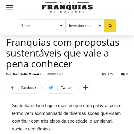
Guia
Home
Notícias
Oportunidades e tendências
Franquias
Franquias com propostas
sustentáveis que vale a
de
pena conhecer
Por
Gabriella Oliveira
-
30/08/2023
1751
0
Sucesso
Facebook
Twitter
Sustentabilidade hoje é mais do que uma palavra, pois o
termo vem acompanhado de diversas ações que visam
contribuir com três eixos da sociedade: o ambiental,
social e econômico.