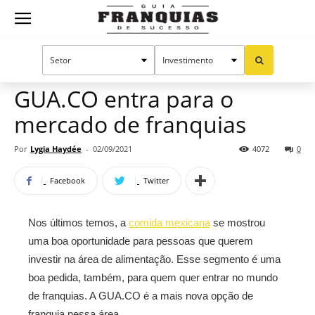
Guia
Home
Notícias
Mercado de franquias
Franquias
GUA.CO entra para o
mercado de franquias
de
Por
Lygia Haydée
-
02/09/2021
4072
0
Facebook
Twitter
Sucesso
Nos últimos temos, a
comida mexicana
se mostrou
uma boa oportunidade para pessoas que querem
investir na área de alimentação. Esse segmento é uma
boa pedida, também, para quem quer entrar no mundo
de franquias. A GUA.CO é a mais nova opção de
franquia nessa área.