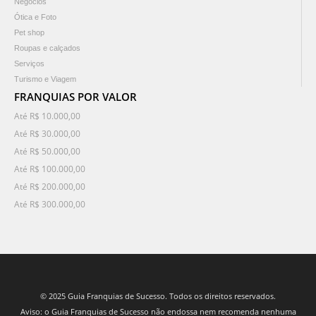
Negócios
Ótica e Foto
Pet shop
Roupas e calçados
Serviços
Turismo e Viagem
FRANQUIAS POR VALOR
Até R$ 10.000,00
Até R$ 30.000,00
Até R$ 50.000,00
Até R$ 100.000,00
Até R$ 200.000,00
Até R$ 300.000,00
© 2025 Guia Franquias de Sucesso. Todos os direitos reservados.
Aviso: o Guia Franquias de Sucesso não endossa nem recomenda nenhuma