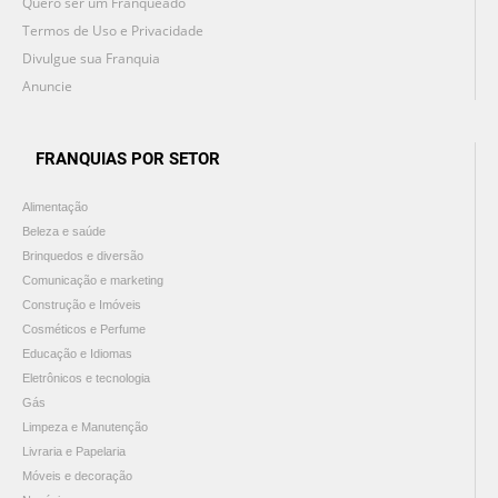
Quero ser um Franqueado
Termos de Uso e Privacidade
Divulgue sua Franquia
Anuncie
FRANQUIAS POR SETOR
Alimentação
Beleza e saúde
Brinquedos e diversão
Comunicação e marketing
Construção e Imóveis
Cosméticos e Perfume
Educação e Idiomas
Eletrônicos e tecnologia
Gás
Limpeza e Manutenção
Livraria e Papelaria
Móveis e decoração