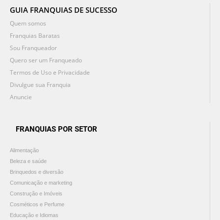
GUIA FRANQUIAS DE SUCESSO
Quem somos
Franquias Baratas
Sou Franqueador
Quero ser um Franqueado
Termos de Uso e Privacidade
Divulgue sua Franquia
Anuncie
FRANQUIAS POR SETOR
Alimentação
Beleza e saúde
Brinquedos e diversão
Comunicação e marketing
Construção e Imóveis
Cosméticos e Perfume
Educação e Idiomas