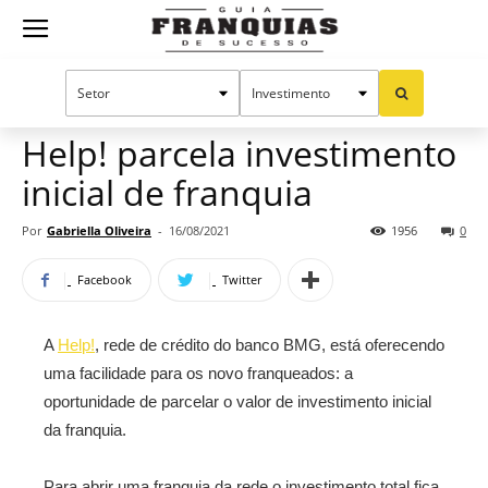
Guia
Home
Notícias
Mercado de franquias
Franquias
Help! parcela investimento
inicial de franquia
de
Por
Gabriella Oliveira
-
16/08/2021
1956
0
Facebook
Twitter
Sucesso
A
Help!
, rede de crédito do banco BMG, está oferecendo
uma facilidade para os novo franqueados: a
oportunidade de parcelar o valor de investimento inicial
da franquia.
Para abrir uma franquia da rede o investimento total fica