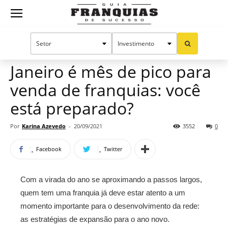
Guia
Home
Notícias
Manual do sucesso
Franquias
Janeiro é mês de pico para
venda de franquias: você
de
está preparado?
Por
Karina Azevedo
-
20/09/2021
3552
0
Sucesso
Facebook
Twitter
Com a virada do ano se aproximando a passos largos,
quem tem uma franquia já deve estar atento a um
momento importante para o desenvolvimento da rede:
as estratégias de expansão para o ano novo.