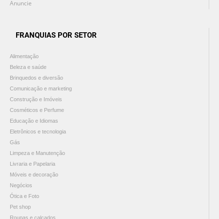
Anuncie
FRANQUIAS POR SETOR
Alimentação
Beleza e saúde
Brinquedos e diversão
Comunicação e marketing
Construção e Imóveis
Cosméticos e Perfume
Educação e Idiomas
Eletrônicos e tecnologia
Gás
Limpeza e Manutenção
Livraria e Papelaria
Móveis e decoração
Negócios
Ótica e Foto
Pet shop
Roupas e calçados