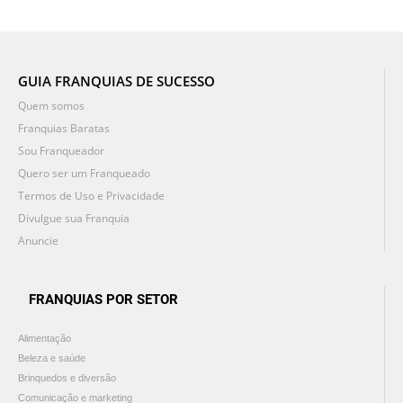
GUIA FRANQUIAS DE SUCESSO
Quem somos
Franquias Baratas
Sou Franqueador
Quero ser um Franqueado
Termos de Uso e Privacidade
Divulgue sua Franquia
Anuncie
FRANQUIAS POR SETOR
Alimentação
Beleza e saúde
Brinquedos e diversão
Comunicação e marketing