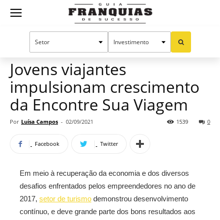
Guia
Home
Notícias
Mercado de franquias
Franquias
Jovens viajantes
impulsionam crescimento
de
da Encontre Sua Viagem
Por
Luísa Campos
-
02/09/2021
1539
0
Sucesso
Facebook
Twitter
Em meio à recuperação da economia e dos diversos
desafios enfrentados pelos empreendedores no ano de
2017,
setor de turismo
demonstrou desenvolvimento
contínuo, e deve grande parte dos bons resultados aos