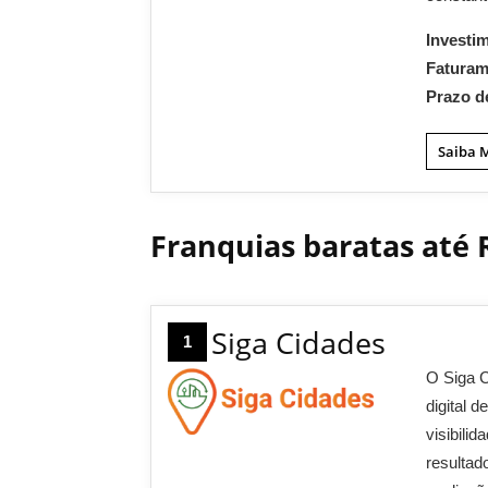
Investi
Fatura
Prazo d
Saiba 
Franquias baratas até R
Siga Cidades
1
O Siga C
digital 
visibili
resultad