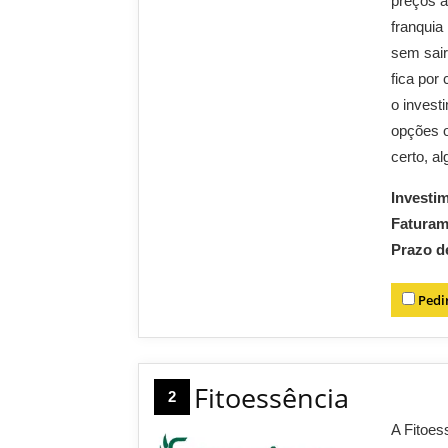
preços a
franquia
sem sair
fica por
o invest
opções o
certo, a
Investi
Fatura
Prazo d
Pedi
Fitoessência
2
A Fitoes