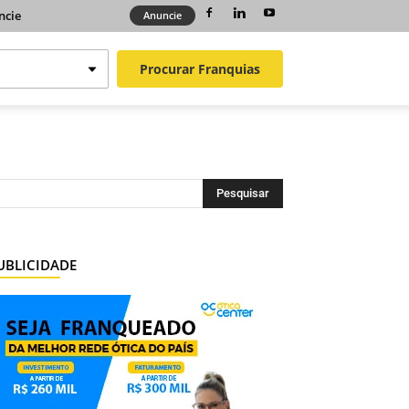
ncie
Anuncie
Procurar
Franquias
UBLICIDADE