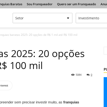
nquias Baratas
Sou Franqueador
Quero ser um Franqueado
Anu
anquias baratas 2025: 20 opções de R$ 1 mil até R$ 100 mil
as 2025: 20 opções
R$ 100 mil
P
5084
0
nterest
reender sem precisar investir muito, as
franquias