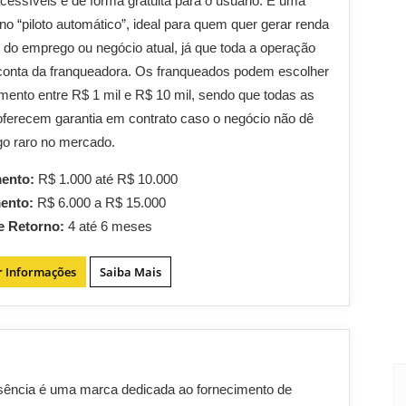
cessíveis e de forma gratuita para o usuário. É uma
 no “piloto automático”, ideal para quem quer gerar renda
 do emprego ou negócio atual, já que toda a operação
 conta da franqueadora. Os franqueados podem escolher
imento entre R$ 1 mil e R$ 10 mil, sendo que todas as
ferecem garantia em contrato caso o negócio não dê
lgo raro no mercado.
mento:
R$ 1.000 até R$ 10.000
mento:
R$ 6.000 a R$ 15.000
e Retorno:
4 até 6 meses
r Informações
Saiba Mais
sência é uma marca dedicada ao fornecimento de