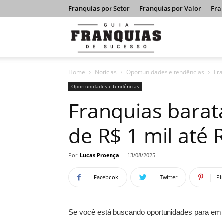
Franquias por Setor
Franquias por Valor
Fra
Guia
Home
Notícias
Oportunidades e tendências
Fr
Franquias
Oportunidades e tendências
Franquias barat
de
de R$ 1 mil até 
Sucesso
Por
Lucas Proença
-
13/08/2025
Facebook
Twitter
Pi
Se você está buscando oportunidades para emp