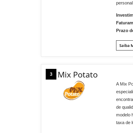
personal
Investi
Fatura
Prazo d
Saiba 
Mix Potato
3
A Mix Po
especial
encontra
de quali
modelo h
taxa de 