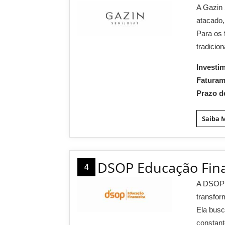
A Gazin 
atacado,
Para os 
tradicio
Investi
Fatura
Prazo d
Saiba 
DSOP Educação Fina
4
A DSOP 
transfor
Ela bus
constant