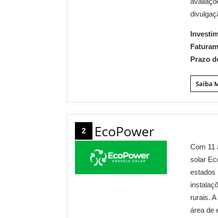
avaliaçõ
divulgaç
Investi
Fatura
Prazo d
Saiba 
EcoPower
2
Com 11 a
solar Ec
estados 
instalaç
rurais. 
área de 