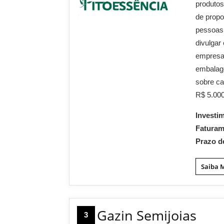
produtos
de propo
pessoas.
divulgar
empresa 
embalag
sobre ca
R$ 5.000
Investi
Fatura
Prazo d
Saiba 
Gazin Semijoias
3