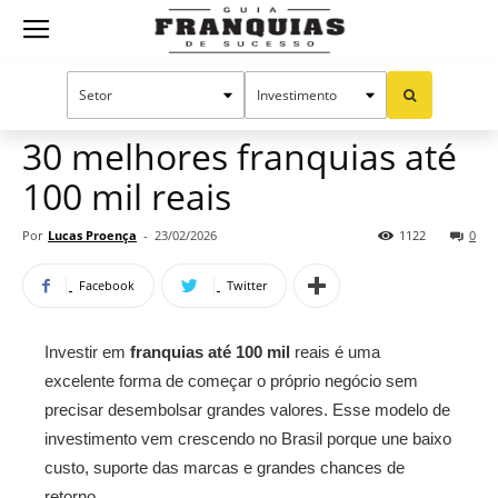
Guia
Home
Notícias
Mercado de franquias
Franquias
30 melhores franquias até
100 mil reais
de
Por
Lucas Proença
-
23/02/2026
1122
0
Facebook
Twitter
Sucesso
Investir em
franquias até 100 mil
reais é uma
excelente forma de começar o próprio negócio sem
precisar desembolsar grandes valores. Esse modelo de
investimento vem crescendo no Brasil porque une baixo
custo, suporte das marcas e grandes chances de
retorno.