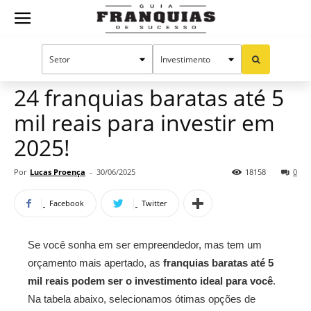
Guia
Home
Notícias
Oportunidades e tendências
Franquias
24 franquias baratas até 5
mil reais para investir em
de
2025!
Por
Lucas Proença
-
30/06/2025
18158
0
Sucesso
Facebook
Twitter
Se você sonha em ser empreendedor, mas tem um
orçamento mais apertado, as
franquias baratas até 5
mil reais podem ser o investimento ideal para você
.
Na tabela abaixo, selecionamos ótimas opções de