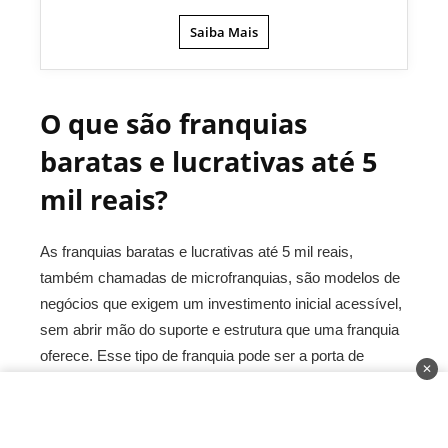
Saiba Mais
O que são franquias
baratas e lucrativas até 5
mil reais?
As franquias baratas e lucrativas até 5 mil reais,
também chamadas de microfranquias, são modelos de
negócios que exigem um investimento inicial acessível,
sem abrir mão do suporte e estrutura que uma franquia
oferece. Esse tipo de franquia pode ser a porta de
✕
entrada para o mundo dos negócios, permitindo que
você ganhe experiência e construa sua base de clientes
sem precisar investir grandes quantias.