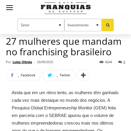
Guia
Home
Notícias
Manual do sucesso
Franquias
27 mulheres que mandam
no franchising brasileiro
de
Por
Luiza Olinda
-
26/09/2025
4244
0
Facebook
Twitter
Sucesso
Ainda que em um ritmo lento, as mulheres têm ganhado
cada vez mais destaque no mundo dos negócios. A
Pesquisa Global Entrepreneurship Monitor (GEM) feita
em parceria com o SEBRAE apurou que o volume de
mulheres empreendedoras cresceu mais nos últimos
anos do que o de homens empreendedores. Os