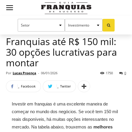
Guia
Home
Notícias
Oportunidades e tendências
Franquias
Franquias até R$ 150 mil:
30 opções lucrativas para
de
montar
Por
Lucas Proença
-
06/01/2026
1750
0
Sucesso
Facebook
Twitter
Investir em franquias é uma excelente maneira de
começar no mundo dos negócios. Se você tem 150 mil
reais disponíveis, há muitas opções interessantes no
mercado. Na tabela abaixo, trouxemos as
melhores