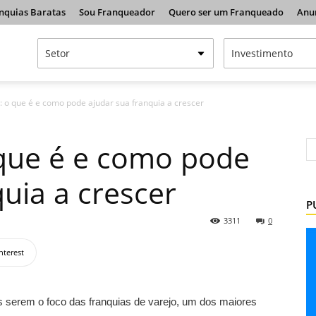
nquias Baratas
Sou Franqueador
Quero ser um Franqueado
Anu
: o que é e como pode ajudar sua franquia a crescer
 que é e como pode
uia a crescer
P
3311
0
nterest
 serem o foco das franquias de varejo, um dos maiores