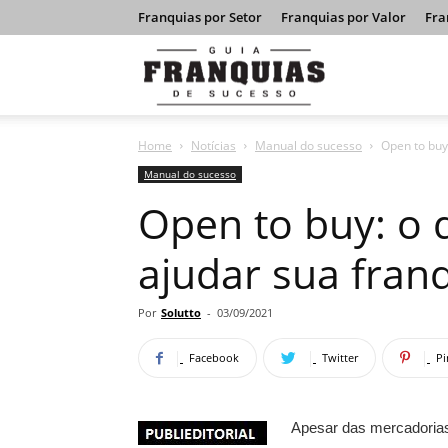
Franquias por Setor
Franquias por Valor
Fra
Guia
Home
Notícias
Manual do sucesso
Open to buy
Franquias
Manual do sucesso
Open to buy: o
de
ajudar sua franq
Sucesso
Por
Solutto
-
03/09/2021
Facebook
Twitter
Pi
Apesar das mercadorias