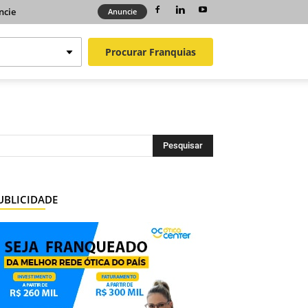
ncie
Anuncie
Procurar
Franquias
UBLICIDADE