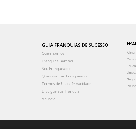
FRA
GUIA FRANQUIAS DE SUCESSO
Quem somos
Alime
Comun
Franquias Baratas
Educa
Sou Franqueador
Limpe
Quero ser um Franqueado
Negóc
Termos de Uso e Privacidade
Roupa
Divulgue sua Franquia
Anuncie