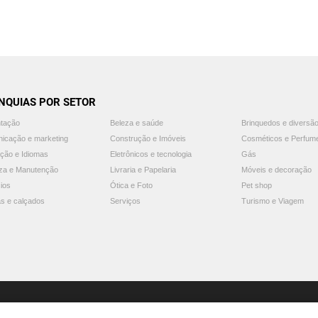
NQUIAS POR SETOR
ntação
Beleza e saúde
Brinquedos e diversã
icação e marketing
Construção e Imóveis
Cosméticos e Perfum
ção e Idiomas
Eletrônicos e tecnologia
Gás
za e Manutenção
Livraria e Papelaria
Móveis e decoração
ios
Ótica e Foto
Pet shop
s e calçados
Serviços
Turismo e Viagem
© 2025 Guia Franquias de Sucesso. Todos os direitos reservados.