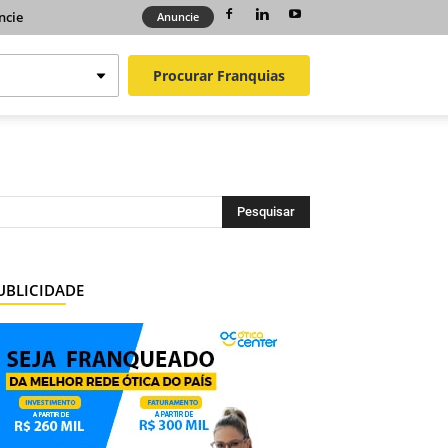
ncie
Anuncie
Procurar
Franquias
UBLICIDADE