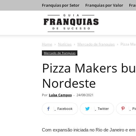
Franquias por Setor
Franquias por Valor
Fra
Guia
Home
Notícias
Mercado de franquias
Pizza Ma
Franquias
Mercado de franquias
Pizza Makers b
de
Nordeste
Sucesso
Por
Luísa Campos
-
24/08/2021
Facebook
Twitter
Pi
Com expansão iniciada no Rio de Janeiro e em