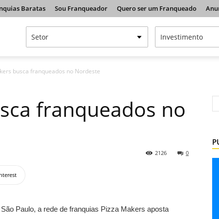
nquias Baratas
Sou Franqueador
Quero ser um Franqueado
Anu
kers busca franqueados no Nordeste
usca franqueados no
P
2126
0
nterest
 São Paulo, a rede de franquias Pizza Makers aposta