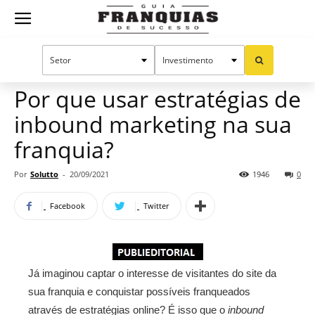
Guia
Home
Notícias
Manual do sucesso
Publieditorial
Franquias
Por que usar estratégias de
inbound marketing na sua
de
franquia?
Por
Solutto
-
20/09/2021
1946
0
Sucesso
Facebook
Twitter
Já imaginou captar o interesse de visitantes do site da
sua franquia e conquistar possíveis franqueados
através de estratégias online? É isso que o
inbound