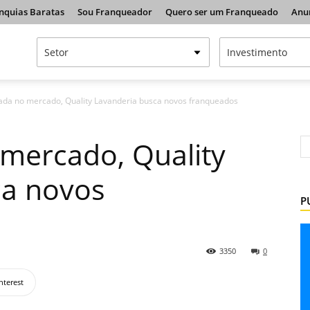
nquias Baratas
Sou Franqueador
Quero ser um Franqueado
Anu
ada no mercado, Quality Lavanderia busca novos franqueados
mercado, Quality
ca novos
P
3350
0
nterest