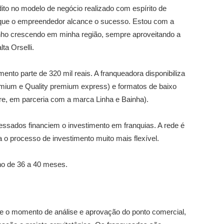
ito no modelo de negócio realizado com espírito de
a que o empreendedor alcance o sucesso. Estou com a
venho crescendo em minha região, sempre aproveitando a
ta Orselli.
mento parte de 320 mil reais. A franqueadora disponibiliza
emium e Quality premium express) e formatos de baixo
store, em parceria com a marca Linha e Bainha).
essados financiem o investimento em franquias. A rede é
na o processo de investimento muito mais flexível.
rno de 36 a 40 meses.
de o momento de análise e aprovação do ponto comercial,