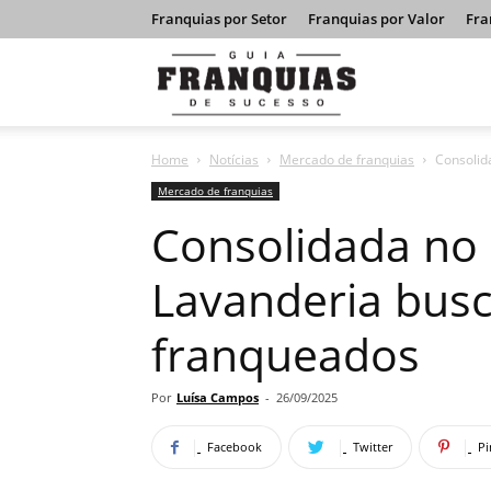
Franquias por Setor
Franquias por Valor
Fra
Guia
Home
Notícias
Mercado de franquias
Consolid
Franquias
Mercado de franquias
Consolidada no 
de
Lavanderia bus
franqueados
Sucesso
Por
Luísa Campos
-
26/09/2025
Facebook
Twitter
Pi