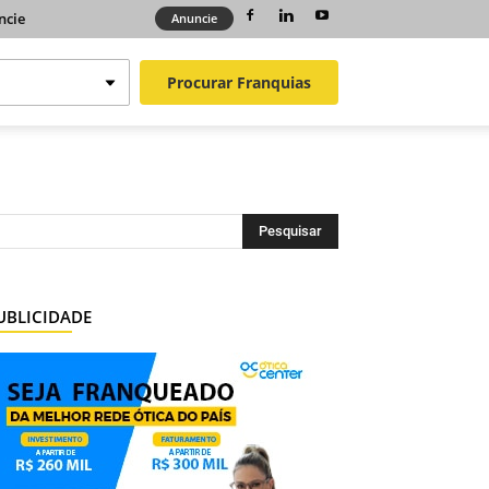
ncie
Anuncie
Procurar
Franquias
UBLICIDADE