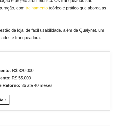
ção e projeto arquitetônico. Os franqueados são
uguração, com
treinamento
teórico e prático que aborda as
tão da loja, de fácil usabilidade, além da Qualynet, um
ueados e franqueadora.
mento:
R$ 320.000
mento:
R$ 55.000
e Retorno:
36 até 40 meses
Mais