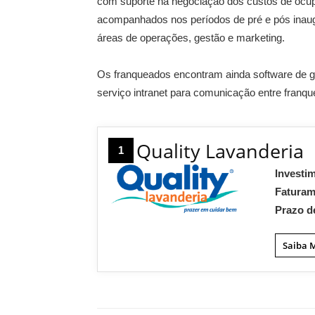
com suporte na negociação dos custos de ocupa
acompanhados nos períodos de pré e pós ina
áreas de operações, gestão e marketing.
Os franqueados encontram ainda software de ges
serviço intranet para comunicação entre franq
Quality Lavanderia
1
Investi
Fatura
Prazo d
Saiba 